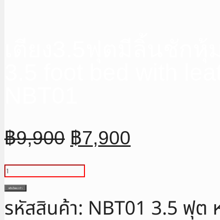
เตียง3.5ฟุตมีลิ้นชักห
3.5 foot bed with le
NBT01
Original
Current
฿
9,900
฿
7,900
price
price
was:
is:
จำนวน
฿9,900.
฿7,900.
เตียง3.5ฟุต
หยิบใส่ตะกร้า
รหัสสินค้า:
NBT01 3.5 ฟุต
มี
ลิ้น