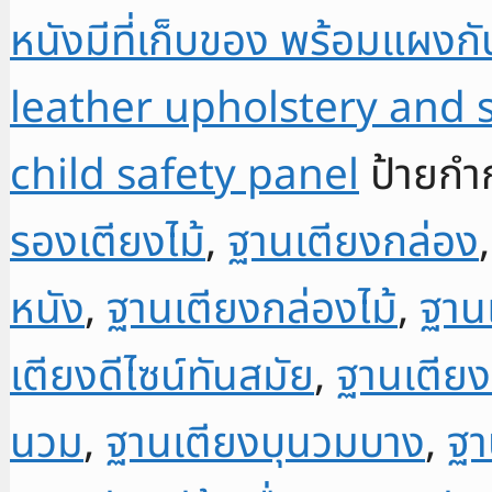
หนังมีที่เก็บของ พร้อมแผงก
ชัก
หุ้ม
leather upholstery and
หนัง
ฐาน
child safety panel
ป้ายกำ
เตียง
นอน
รองเตียงไม้
,
ฐานเตียงกล่อง
มี
ลิ้น
หนัง
,
ฐานเตียงกล่องไม้
,
ฐาน
ชัก
3.5
เตียงดีไซน์ทันสมัย
,
ฐานเตียง
foot
bed
นวม
,
ฐานเตียงบุนวมบาง
,
ฐา
with
leather-