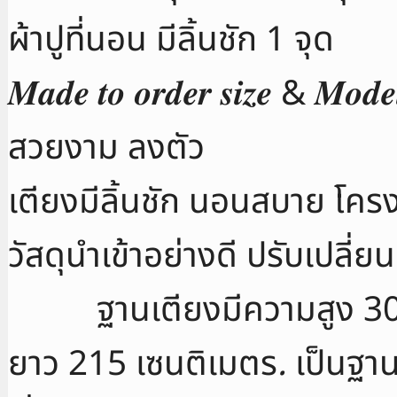
ผ้าปูที่นอน มีลิ้นชัก 1 จุด
𝑴𝒂𝒅𝒆 𝒕𝒐 𝒐𝒓𝒅𝒆𝒓 𝒔𝒊𝒛𝒆 
สวยงาม ลงตัว
เตียงมีลิ้นชัก นอนสบาย โครง
วัสดุนำเข้าอย่างดี ปรับเปล
ฐานเตียงมีความสูง 30 เซ
ยาว 215 เซนติเมตร
.
เป็นฐาน