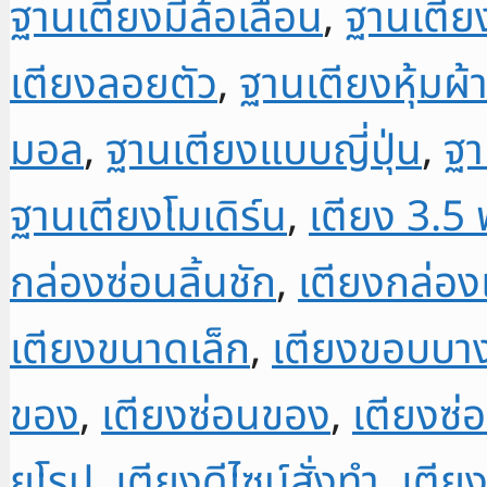
ฐานเตียงมีล้อเลื่อน
,
ฐานเตียง
covered
drawers
เตียงลอยตัว
,
ฐานเตียงหุ้มผ้
NBT01
มอล
,
ฐานเตียงแบบญี่ปุ่น
,
ฐา
ชิ้น
ฐานเตียงโมเดิร์น
,
เตียง 3.5 
กล่องซ่อนลิ้นชัก
,
เตียงกล่อง
เตียงขนาดเล็ก
,
เตียงขอบบา
ของ
,
เตียงซ่อนของ
,
เตียงซ่อ
ยุโรป
,
เตียงดีไซน์สั่งทำ
,
เตียง