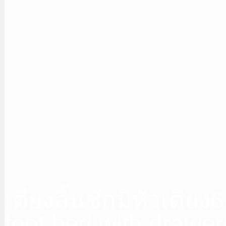
เตียงลิ้นชักมีหัวเตียง6
foot bed with draw