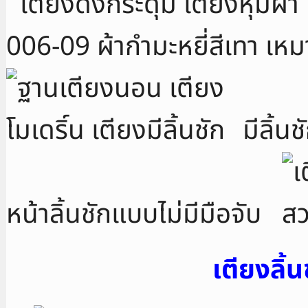
006-09 ผ้ากำมะหยี่สีเทา เห
มีลิ้
หน้าลิ้นชักแบบไม่มีมือจับ
เตียงลิ้