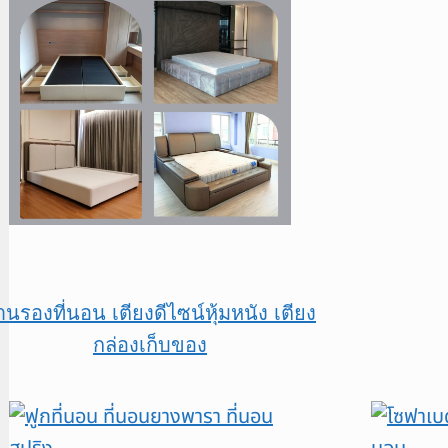
านรองที่นอน เตียงดีไซน์หุ้มหนัง เตียง
กล่องเก็บของ