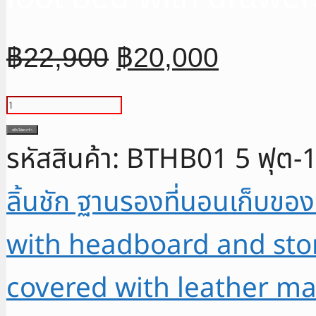
Original
Current
฿
22,900
฿
20,000
price
price
was:
is:
จำนวน
฿22,900.
฿20,000.
เตียง
หยิบใส่ตะกร้า
รหัสสินค้า:
BTHB01 5 ฟุต-
ลิ้น
ชัก
ลิ้นชัก ฐานรองที่นอนเก็บขอ
มี
หัว
with headboard and st
เตียง6ฟุต
เตียง
covered with leather ma
มี
ลิ้น