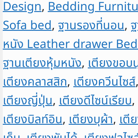
Design
,
Bedding Furnitu
ชัก
หุ้ม
Sofa bed
,
ฐานรองที่นอน
,
ฐ
ผ้า
6-
หนัง Leather drawer Bed
foot
bed
ฐานเตียงหุ้มหนัง
,
เตียงขอบนุ
with
drawers
เตียงคลาสสิก
,
เตียงควีนไซส์
and
headboard
เตียงญี่ปุ่น
,
เตียงดีไซน์เรียบ
,
BTHC01
เตียงบิลท์อิน
,
เตียงบุผ้า
,
เตี
ชิ้น