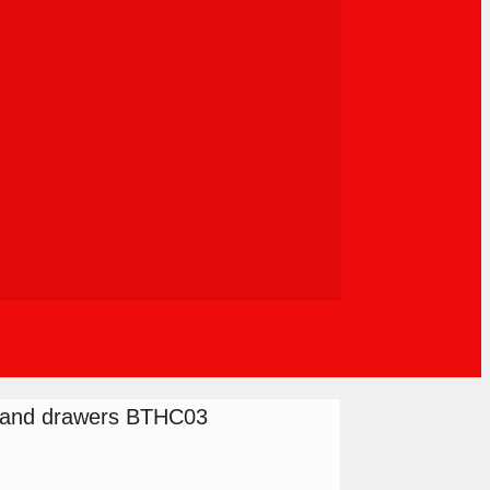
ard and drawers BTHC03