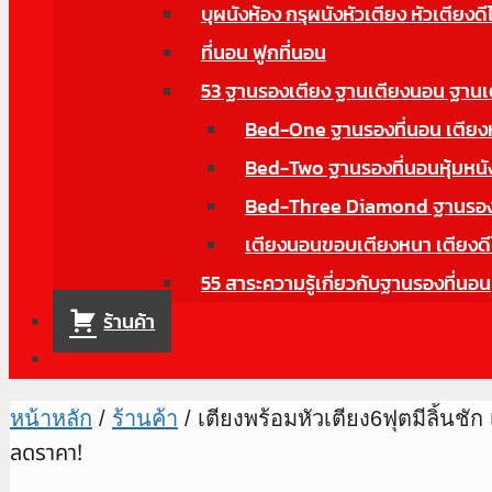
บุผนังห้อง กรุผนังหัวเตียง หัวเตียงดี
ที่นอน ฟูกที่นอน
53 ฐานรองเตียง ฐานเตียงนอน ฐานเ
Bed-One ฐานรองที่นอน เตียงหุ้
Bed-Two ฐานรองที่นอนหุ้มหนังม
Bed-Three Diamond ฐานรองที่
เตียงนอนขอบเตียงหนา เตียงดี
55 สาระความรู้เกี่ยวกับฐานรองที่นอน
ร้านค้า
หน้าหลัก
/
ร้านค้า
/ เตียงพร้อมหัวเตียง6ฟุตมีลิ้นช
ลดราคา!