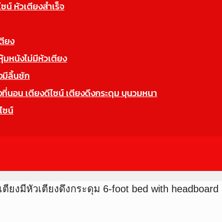
ไซน์ หัวเตียงสำเร็จ
ตียง
มหนังไม่มีหัวเตียง
ีลิ้นชัก
นอน เตียงดีไซน์ เตียงดึงกระดุม บุนวมหนา
ไซน์
ัก เตียงมีหัวเตียงดึงกระดุม 6-foot bed with headbo