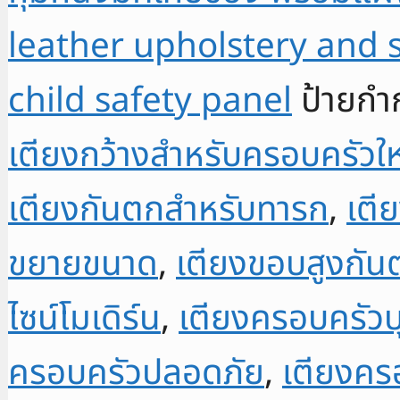
กัน
leather upholstery and
เด็ก
ตก
child safety panel
ป้ายกำ
9.5ฟุต
Family
เตียงกว้างสำหรับครอบครัวใ
bed
with
เตียงกันตกสำหรับทารก
,
เตี
child
protection
ขยายขนาด
,
เตียงขอบสูงกัน
panel,
9.5
ไซน์โมเดิร์น
,
เตียงครอบครัว
feet
FBTHB13
ครอบครัวปลอดภัย
,
เตียงคร
ชิ้น