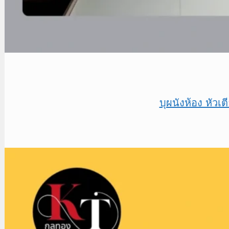
บุผนังห้อง หัว