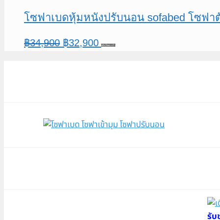
was:
is:
โซฟาเบดหุ้มหนังปรับนอน sofabed โซฟาตั
฿24,900.
฿22,900.
Original
Current
฿
34,900
฿
32,900
หยิบใส่ตะกร้า
price
price
was:
is:
฿34,900.
฿32,900.
รั