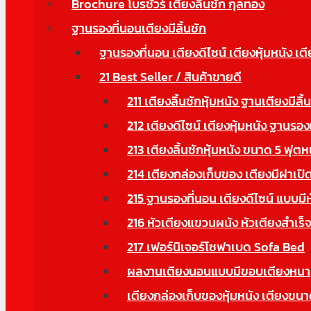
Brochure โบรชัวร์ เตียงลิ้นชัก กุลทอง
ฐานรองที่นอนเตียงมีลิ้นชัก
ฐานรองที่นอน เตียงดีไซน์ เตียงหุ้มหนัง เตี
21 Best Seller / สินค้าขายดี
211 เตียงลิ้นชักหุ้มหนัง ฐานเตียงมีลิ้
212 เตียงดีไซน์ เตียงหุ้มหนัง ฐานรอง
213 เตียงลิ้นชักหุ้มหนัง ขนาด 5 ฟุตห
214 เตียงกล่องเก็บของ เตียงมีฝาเปิด
215 ฐานรองที่นอน เตียงดีไซน์ แบบมี
216 หัวเตียงแขวนผนัง หัวเตียงสำเร็จ
217 เฟอร์นิเจอร์โซฟาเบด Sofa Bed
ผลงานเตียงนอนแบบมีขอบเตียงหนา
เตียงกล่องเก็บของหุ้มหนัง เตียงข