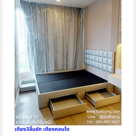
เตียง3ลิ้นชัก เตียงคอนโด