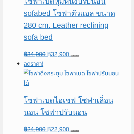
โซฟาเบดหุ้มหนังปรับนอน
sofabed โซฟาตัวแอล ขนาด
280 cm. Leather reclining
sofa bed
Original
Current
฿
34,900
฿
32,900
หยิบใส่ตะกร้า
ลดราคา!
price
price
was:
is:
฿34,900.
฿32,900.
โซฟาเบดไอเชฟ โซฟาเลื่อน
นอน โซฟาปรับนอน
Original
Current
฿
24,900
฿
22,900
หยิบใส่ตะกร้า