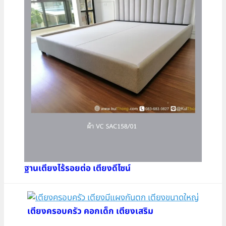
ฐานเตียงไร้รอยต่อ เตียงดีไซน์
เตียงครอบครัว คอกเด็ก เตียงเสริม