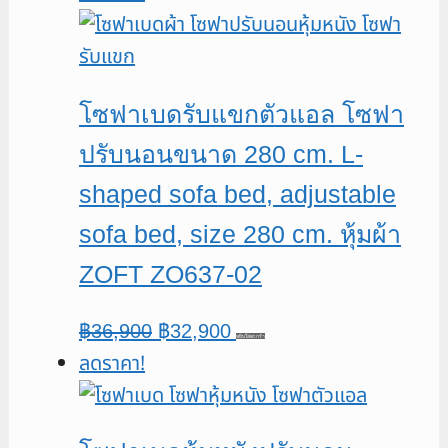
was:
is:
฿24,900.
฿22,900.
โซฟาเบดรับแขกตัวแอล โซฟา
ปรับนอนขนาด 280 cm. L-
shaped sofa bed, adjustable
sofa bed, size 280 cm. หุ้มผ้า
ZOFT ZO637-02
Original
Current
฿
36,900
฿
32,900
หยิบใส่ตะกร้า
ลดราคา!
price
price
was:
is:
฿36,900.
฿32,900.