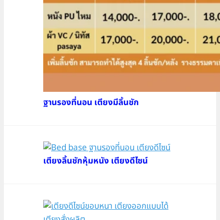
ฐานรองที่นอน เตียงมีลิ้นชัก
เตียงลิ้นชักหุ้มหนัง เตียงดีไซน์