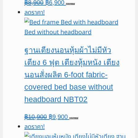
Original
Current
฿
8,900
฿
6,900
หยิบใส่ตะกร้า
ลดราคา!
price
price
was:
is:
฿8,900.
฿6,900.
ฐานเตียงนอนหุ้มผ้าไม่มีหัว
เตียง 6 ฟุต เตียงหุ้มหนัง เตียง
นอนสั่งผลิต 6-foot fabric-
covered bed base without
headboard NBT02
Original
Current
฿
10,900
฿
9,900
หยิบใส่ตะกร้า
ลดราคา!
price
price
was:
is: