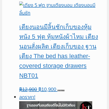
was:
is:
฿21,900.
฿19,900.
เตียงนอนมีลิ้นชักเก็บของหุ้ม
หนัง 5 ฟุต หุ้มหนังผ้าไหม เตียง
นอนสั่งผลิต เตียงเก็บของ ฐาน
เตียง The bed has leather-
covered storage drawers
NBT01
Original
Current
฿
12,900
฿
10,900
หยิบใส่ตะกร้า
ลดราคา!
price
price
was:
is: