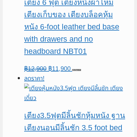
เตียง 6 ฟุต เตียงหนังผ้าไหม
เตียงเก็บของ เตียงบล็อคหุ้ม
หนัง 6-foot leather bed base
with drawers and no
headboard NBT01
Original
Current
฿
12,900
฿
11,900
หยิบใส่ตะกร้า
ลดราคา!
price
price
was:
is:
฿12,900.
฿11,900.
เตียง3.5ฟุตมีลิ้นชักหุ้มหนัง ฐาน
เตียงนอนมีลิ้นชัก 3.5 foot bed