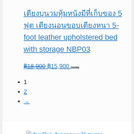
เตียงบุนวมหุ้มหนังมีที่เก็บของ 5
ฟุต เตียงนอนขอบเตียงหนา 5-
foot leather upholstered bed
with storage NBP03
Original
Current
฿
18,900
฿
15,900
หยิบใส่ตะกร้า
price
price
1
was:
is:
2
฿18,900.
฿15,900.
→