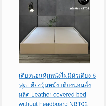
฿12,900.
฿10,900.
เตียงนอนหุ้มหนังไม่มีหัวเตียง 6
ฟุต เตียงหุ้มหนัง เตียงนอนสั่ง
ผลิต Leather-covered bed
without headboard NBT02