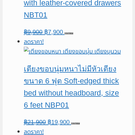
with leather-covered drawers
NBT01
Original
Current
฿
9,900
฿
7,900
หยิบใส่ตะกร้า
ลดราคา!
price
price
was:
is:
฿9,900.
฿7,900.
เตียงขอบนุ่มหนาไม่มีหัวเตียง
ขนาด 6 ฟุต Soft-edged thick
bed without headboard, size
6 feet NBP01
Original
Current
฿
21,900
฿
19,900
หยิบใส่ตะกร้า
ลดราคา!
price
price