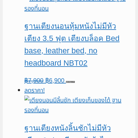
฿10,900.
฿9,900.
ฐานเตียงนอนหุ้มหนังไม่มีหัว
เตียง 3.5 ฟุต เตียงบล็อค Bed
base, leather bed, no
headboard NBT02
Original
Current
฿
7,900
฿
6,900
หยิบใส่ตะกร้า
ลดราคา!
price
price
was:
is:
฿7,900.
฿6,900.
ฐานเตียงหนังลิ้นชักไม่มีหัว