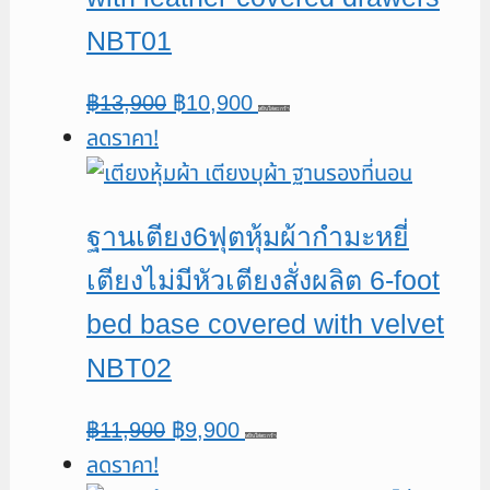
NBT01
Original
Current
฿
13,900
฿
10,900
หยิบใส่ตะกร้า
ลดราคา!
price
price
was:
is:
฿13,900.
฿10,900.
ฐานเตียง6ฟุตหุ้มผ้ากำมะหยี่
เตียงไม่มีหัวเตียงสั่งผลิต 6-foot
bed base covered with velvet
NBT02
Original
Current
฿
11,900
฿
9,900
หยิบใส่ตะกร้า
ลดราคา!
price
price