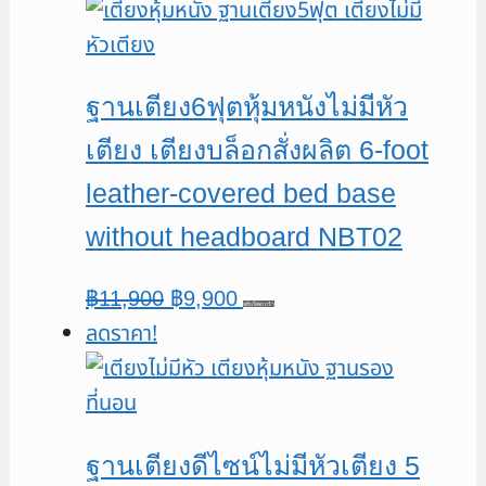
was:
is:
฿11,900.
฿9,900.
ฐานเตียง6ฟุตหุ้มหนังไม่มีหัว
เตียง เตียงบล็อกสั่งผลิต 6-foot
leather-covered bed base
without headboard NBT02
Original
Current
฿
11,900
฿
9,900
หยิบใส่ตะกร้า
ลดราคา!
price
price
was:
is:
฿11,900.
฿9,900.
ฐานเตียงดีไซน์ไม่มีหัวเตียง 5