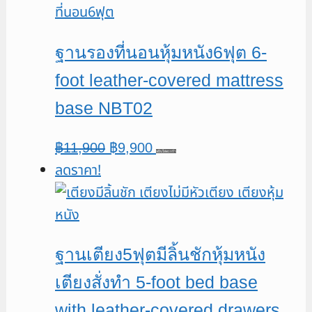
฿11,900.
฿9,900.
ฐานรองที่นอนหุ้มหนัง6ฟุต 6-
foot leather-covered mattress
base NBT02
Original
Current
฿
11,900
฿
9,900
หยิบใส่ตะกร้า
ลดราคา!
price
price
was:
is:
฿11,900.
฿9,900.
ฐานเตียง5ฟุตมีลิ้นชักหุ้มหนัง
เตียงสั่งทำ 5-foot bed base
with leather-covered drawers