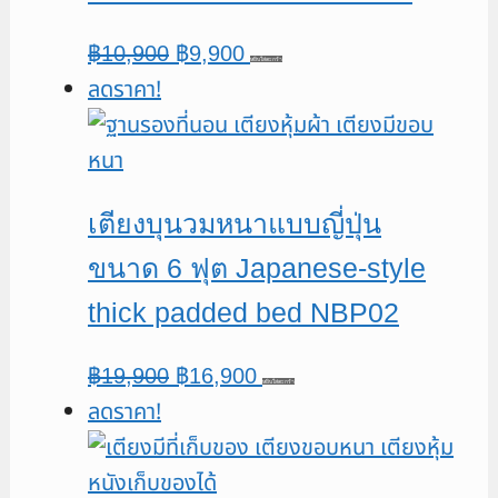
Original
Current
฿
10,900
฿
9,900
หยิบใส่ตะกร้า
ลดราคา!
price
price
was:
is:
฿10,900.
฿9,900.
เตียงบุนวมหนาแบบญี่ปุ่น
ขนาด 6 ฟุต Japanese-style
thick padded bed NBP02
Original
Current
฿
19,900
฿
16,900
หยิบใส่ตะกร้า
ลดราคา!
price
price
was:
is:
฿19,900.
฿16,900.