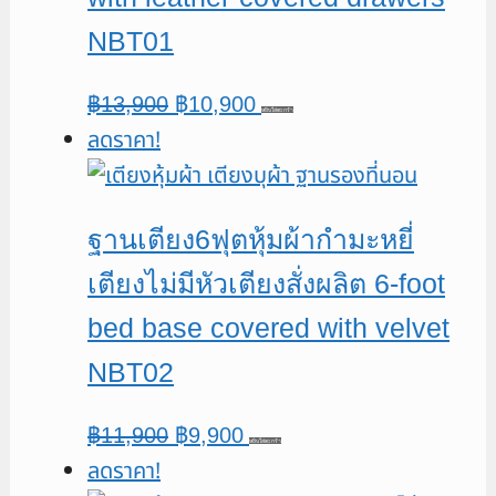
NBT01
Original
Current
฿
13,900
฿
10,900
หยิบใส่ตะกร้า
ลดราคา!
price
price
was:
is:
฿13,900.
฿10,900.
ฐานเตียง6ฟุตหุ้มผ้ากำมะหยี่
เตียงไม่มีหัวเตียงสั่งผลิต 6-foot
bed base covered with velvet
NBT02
Original
Current
฿
11,900
฿
9,900
หยิบใส่ตะกร้า
ลดราคา!
price
price