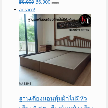
Original
Current
฿
8,900
฿
6,900
หยิบใส่ตะกร้า
ลดราคา!
price
price
was:
is:
฿8,900.
฿6,900.
ฐานเตียงนอนหุ้มผ้าไม่มีหัว
เตียง 6 ฟุต เตียงหุ้มหนัง เตียง