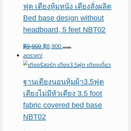
ฟุต เตียงหุ้มหนัง เตียงสั่งผลิต
Bed base design without
headboard, 5 feet NBT02
Original
Current
฿
9,900
฿
8,900
หยิบใส่ตะกร้า
ลดราคา!
price
price
was:
is:
฿9,900.
฿8,900.
ฐานเตียงนอนหุ้มผ้า3.5ฟุต
เตียงไม่มีหัวเตียง 3.5 foot
fabric covered bed base
NBT02