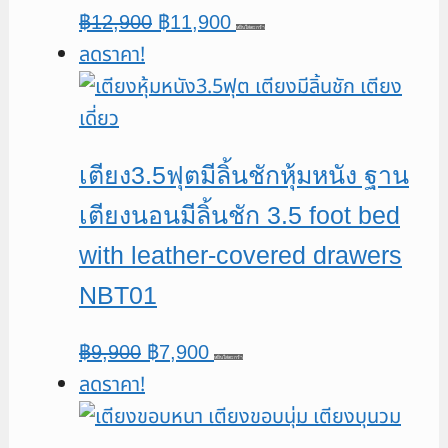
Original
Current
฿
12,900
฿
11,900
หยิบใส่ตะกร้า
ลดราคา!
price
price
was:
is:
฿12,900.
฿11,900.
เตียง3.5ฟุตมีลิ้นชักหุ้มหนัง ฐาน
เตียงนอนมีลิ้นชัก 3.5 foot bed
with leather-covered drawers
NBT01
Original
Current
฿
9,900
฿
7,900
หยิบใส่ตะกร้า
ลดราคา!
price
price
was:
is:
฿9,900.
฿7,900.