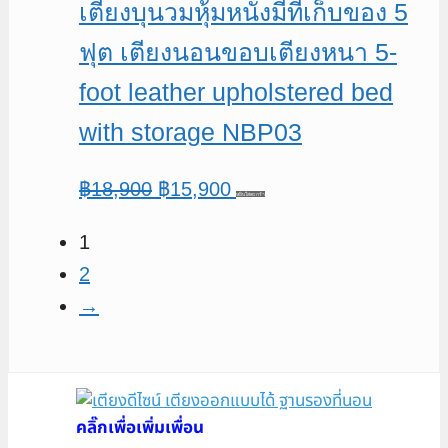
เตียงบุนวมหุ้มหนังมีที่เก็บของ 5
ฟุต เตียงนอนขอบเตียงหนา 5-
foot leather upholstered bed
with storage NBP03
Original
Current
฿
18,900
฿
15,900
หยิบใส่ตะกร้า
price
price
1
was:
is:
2
฿18,900.
฿15,900.
→
คลิ๊กเพื่อเพิ่มเพื่อน