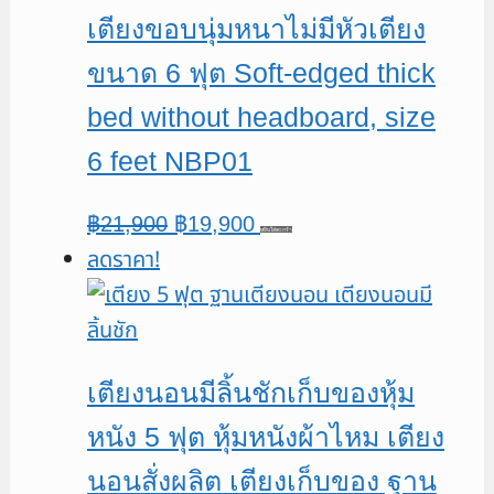
เตียงขอบนุ่มหนาไม่มีหัวเตียง
ขนาด 6 ฟุต Soft-edged thick
bed without headboard, size
6 feet NBP01
Original
Current
฿
21,900
฿
19,900
หยิบใส่ตะกร้า
ลดราคา!
price
price
was:
is:
฿21,900.
฿19,900.
เตียงนอนมีลิ้นชักเก็บของหุ้ม
หนัง 5 ฟุต หุ้มหนังผ้าไหม เตียง
นอนสั่งผลิต เตียงเก็บของ ฐาน