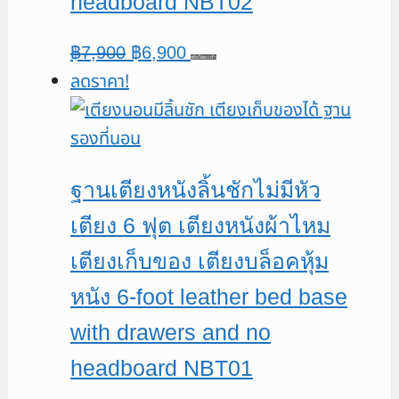
headboard NBT02
Original
Current
฿
7,900
฿
6,900
หยิบใส่ตะกร้า
ลดราคา!
price
price
was:
is:
฿7,900.
฿6,900.
ฐานเตียงหนังลิ้นชักไม่มีหัว
เตียง 6 ฟุต เตียงหนังผ้าไหม
เตียงเก็บของ เตียงบล็อคหุ้ม
หนัง 6-foot leather bed base
with drawers and no
headboard NBT01