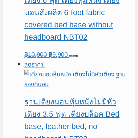
นอนสั่งผลิต 6-foot fabric-
covered bed base without
headboard NBT02
Original
Current
฿
10,900
฿
9,900
หยิบใส่ตะกร้า
ลดราคา!
price
price
was:
is:
฿10,900.
฿9,900.
ฐานเตียงนอนหุ้มหนังไม่มีหัว
เตียง 3.5 ฟุต เตียงบล็อค Bed
base, leather bed, no