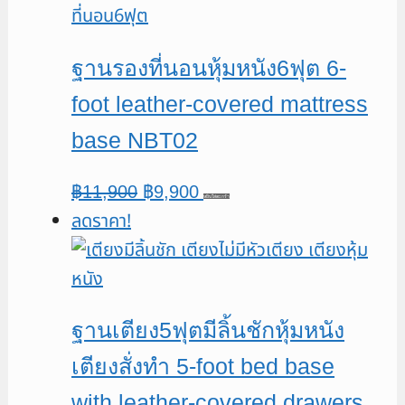
฿11,900.
฿9,900.
ฐานรองที่นอนหุ้มหนัง6ฟุต 6-
foot leather-covered mattress
base NBT02
Original
Current
฿
11,900
฿
9,900
หยิบใส่ตะกร้า
ลดราคา!
price
price
was:
is:
฿11,900.
฿9,900.
ฐานเตียง5ฟุตมีลิ้นชักหุ้มหนัง
เตียงสั่งทำ 5-foot bed base
with leather-covered drawers