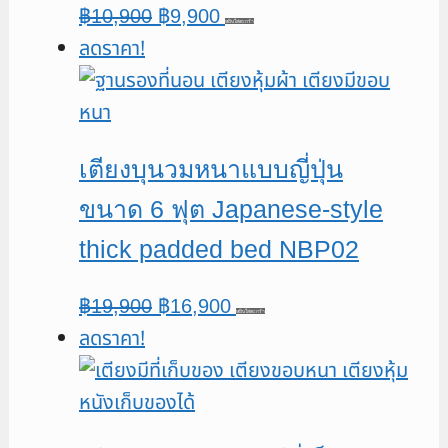
Original
Current
฿
10,900
฿
9,900
หยิบใส่ตะกร้า
ลดราคา!
price
price
was:
is:
฿10,900.
฿9,900.
เตียงบุนวมหนาแบบญี่ปุ่น
ขนาด 6 ฟุต Japanese-style
thick padded bed NBP02
Original
Current
฿
19,900
฿
16,900
หยิบใส่ตะกร้า
ลดราคา!
price
price
was:
is:
฿19,900.
฿16,900.