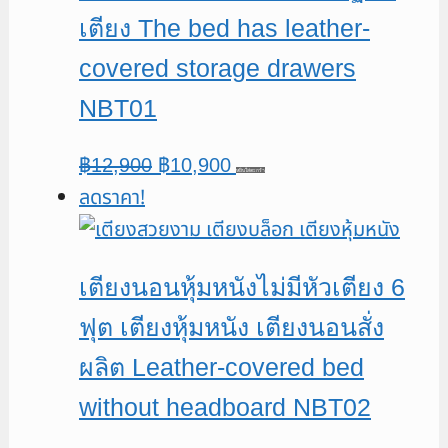
เตียง The bed has leather-
covered storage drawers
NBT01
Original
Current
฿
12,900
฿
10,900
หยิบใส่ตะกร้า
ลดราคา!
price
price
was:
is:
฿12,900.
฿10,900.
เตียงนอนหุ้มหนังไม่มีหัวเตียง 6
ฟุต เตียงหุ้มหนัง เตียงนอนสั่ง
ผลิต Leather-covered bed
without headboard NBT02