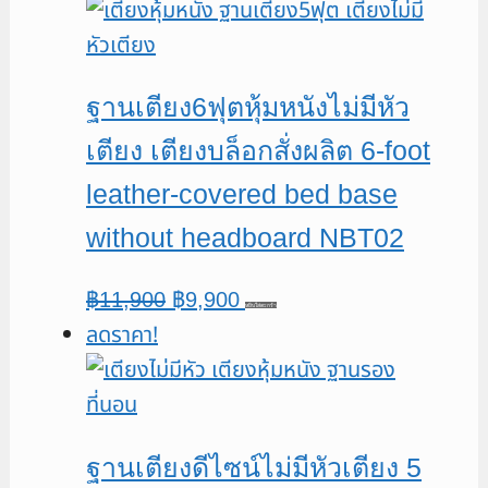
was:
is:
฿11,900.
฿9,900.
ฐานเตียง6ฟุตหุ้มหนังไม่มีหัว
เตียง เตียงบล็อกสั่งผลิต 6-foot
leather-covered bed base
without headboard NBT02
Original
Current
฿
11,900
฿
9,900
หยิบใส่ตะกร้า
ลดราคา!
price
price
was:
is:
฿11,900.
฿9,900.
ฐานเตียงดีไซน์ไม่มีหัวเตียง 5