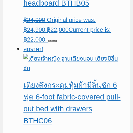
headboard BTHB05
฿
24,900
Original price was:
฿24,900.
฿
22,000
Current price is:
฿22,000.
หยิบใส่ตะกร้า
ลดราคา!
เตียงดึงกระดุมหุ้มผ้ามีลิ้นชัก 6
ฟุต 6-foot fabric-covered pull-
out bed with drawers
BTHC06