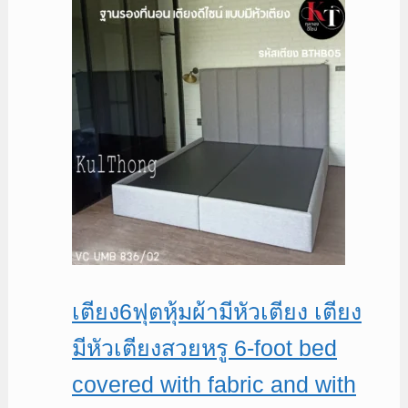
was:
is:
฿19,900.
฿18,000.
เตียง6ฟุตหุ้มผ้ามีหัวเตียง เตียง
มีหัวเตียงสวยหรู 6-foot bed
covered with fabric and with