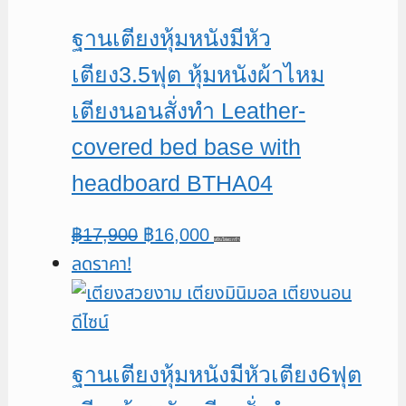
฿20,900.
฿18,000.
ฐานเตียงหุ้มหนังมีหัว
เตียง3.5ฟุต หุ้มหนังผ้าไหม
เตียงนอนสั่งทำ Leather-
covered bed base with
headboard BTHA04
Original
Current
฿
17,900
฿
16,000
หยิบใส่ตะกร้า
ลดราคา!
price
price
was:
is:
฿17,900.
฿16,000.
ฐานเตียงหุ้มหนังมีหัวเตียง6ฟุต