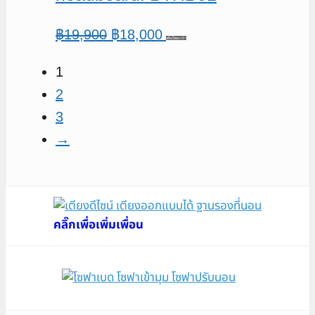
Original
Current
฿
19,900
฿
18,000
หยิบใส่ตะกร้า
price
price
1
was:
is:
2
฿19,900.
฿18,000.
3
→
คลิ๊กเพื่อเพิ่มเพื่อน