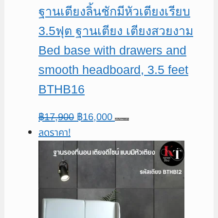
ฐานเตียงลิ้นชักมีหัวเตียงเรียบ
3.5ฟุต ฐานเตียง เตียงสวยงาม
Bed base with drawers and
smooth headboard, 3.5 feet
BTHB16
Original
Current
฿
17,900
฿
16,000
หยิบใส่ตะกร้า
ลดราคา!
price
price
was:
is:
฿17,900.
฿16,000.