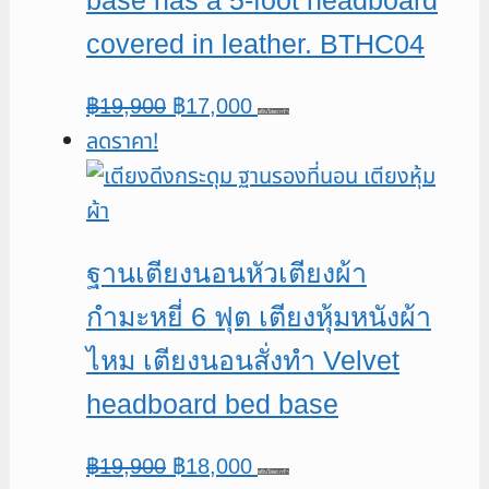
covered in leather. BTHC04
Original
Current
฿
19,900
฿
17,000
หยิบใส่ตะกร้า
ลดราคา!
price
price
was:
is:
฿19,900.
฿17,000.
ฐานเตียงนอนหัวเตียงผ้า
กำมะหยี่ 6 ฟุต เตียงหุ้มหนังผ้า
ไหม เตียงนอนสั่งทำ Velvet
headboard bed base
Original
Current
฿
19,900
฿
18,000
หยิบใส่ตะกร้า