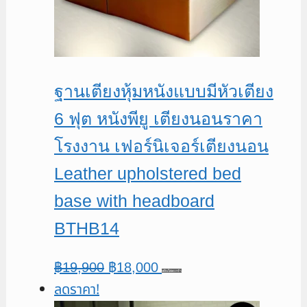
ฐานเตียงหุ้มหนังแบบมีหัวเตียง
6 ฟุต หนังพียู เตียงนอนราคา
โรงงาน เฟอร์นิเจอร์เตียงนอน
Leather upholstered bed
base with headboard
BTHB14
Original
Current
฿
19,900
฿
18,000
หยิบใส่ตะกร้า
ลดราคา!
price
price