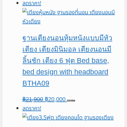
ลดราคา!
price
price
was:
is:
฿19,900.
฿18,000.
ฐานเตียงนอนหุ้มหนังแบบมีหัว
เตียง เตียงมินิมอล เตียงนอนมี
ลิ้นชัก เตียง 6 ฟุต Bed base,
bed design with headboard
BTHA09
Original
Current
฿
21,900
฿
20,000
หยิบใส่ตะกร้า
ลดราคา!
price
price
was:
is:
฿21,900.
฿20,000.