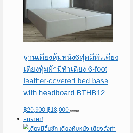
ฐานเตียงหุ้มหนัง6ฟุตมีหัวเตียง
เตียงหุ้มผ้ามีหัวเตียง 6-foot
leather-covered bed base
with headboard BTHB12
Original
Current
฿
20,900
฿
18,000
หยิบใส่ตะกร้า
ลดราคา!
price
price
was:
is: