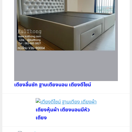
เตียงลิ้นชัก ฐานเตียงนอน เตียงดีไซน์
เตียงหุ้มผ้า เตียงนอนมีหัว
เตียง