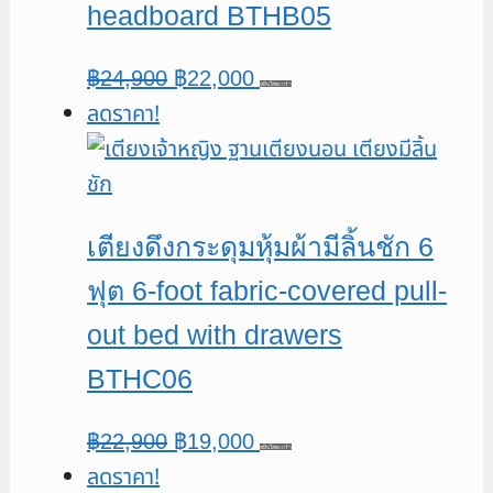
headboard BTHB05
Original
Current
฿
24,900
฿
22,000
หยิบใส่ตะกร้า
ลดราคา!
price
price
was:
is:
฿24,900.
฿22,000.
เตียงดึงกระดุมหุ้มผ้ามีลิ้นชัก 6
ฟุต 6-foot fabric-covered pull-
out bed with drawers
BTHC06
Original
Current
฿
22,900
฿
19,000
หยิบใส่ตะกร้า
ลดราคา!
price
price