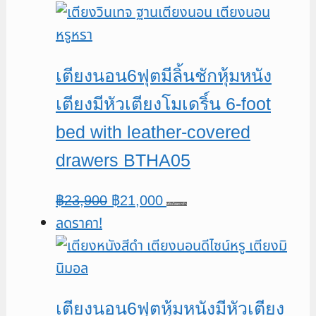
was:
is:
฿22,900.
฿19,000.
เตียงนอน6ฟุตมีลิ้นชักหุ้มหนัง
เตียงมีหัวเตียงโมเดริ์น 6-foot
bed with leather-covered
drawers BTHA05
Original
Current
฿
23,900
฿
21,000
หยิบใส่ตะกร้า
ลดราคา!
price
price
was:
is:
฿23,900.
฿21,000.
เตียงนอน6ฟุตหุ้มหนังมีหัวเตียง