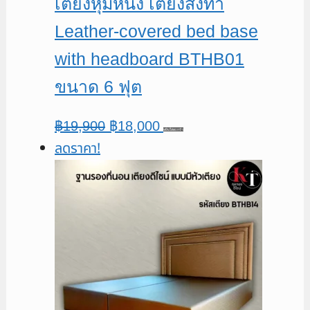
เตียงหุ้มหนัง เตียงสั่งทำ
Leather-covered bed base
with headboard BTHB01
ขนาด 6 ฟุต
Original
Current
฿
19,900
฿
18,000
หยิบใส่ตะกร้า
ลดราคา!
price
price
was:
is:
฿19,900.
฿18,000.