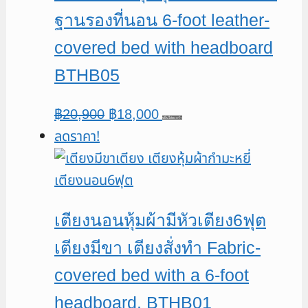
ฐานรองที่นอน 6-foot leather-
covered bed with headboard
BTHB05
Original
Current
฿
20,900
฿
18,000
หยิบใส่ตะกร้า
ลดราคา!
price
price
was:
is:
฿20,900.
฿18,000.
เตียงนอนหุ้มผ้ามีหัวเตียง6ฟุต
เตียงมีขา เตียงสั่งทำ Fabric-
covered bed with a 6-foot
headboard. BTHB01