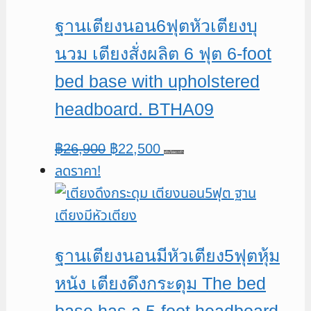
ฐานเตียงนอน6ฟุตหัวเตียงบุ
นวม เตียงสั่งผลิต 6 ฟุต 6-foot
bed base with upholstered
headboard. BTHA09
Original
Current
฿
26,900
฿
22,500
หยิบใส่ตะกร้า
ลดราคา!
price
price
was:
is:
฿26,900.
฿22,500.
ฐานเตียงนอนมีหัวเตียง5ฟุตหุ้ม
หนัง เตียงดึงกระดุม The bed
base has a 5-foot headboard