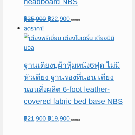
headboard NBS
Original
Current
฿
25,900
฿
22,900
หยิบใส่ตะกร้า
ลดราคา!
price
price
was:
is:
฿25,900.
฿22,900.
ฐานเตียงบุผ้าหุ้มหนัง6ฟุต ไม่มี
หัวเตียง ฐานรองที่นอน เตียง
นอนสั่งผลิต 6-foot leather-
covered fabric bed base NBS
Original
Current
฿
21,900
฿
19,900
หยิบใส่ตะกร้า
price
price