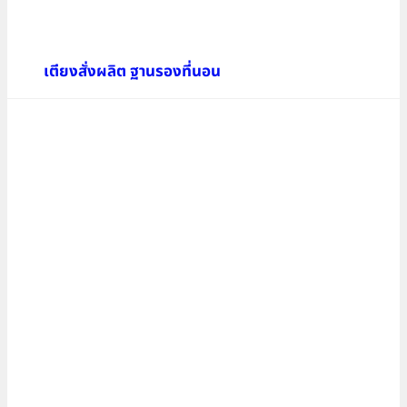
ฐานรองที่นอน เตียงปรับขนาด
เตียง
สั่งทำ
เตียงสั่งผลิต เตียงโรงแรม
เตียงบล๊อก ฐานรองที่นอน