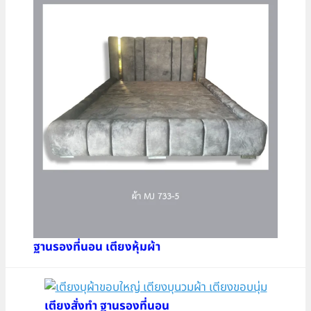
ฐานรองที่นอน เตียงหุ้มผ้า
เตียงสั่งทำ ฐานรองที่นอน