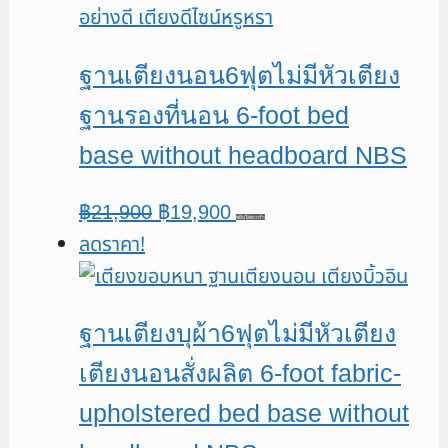
฿34,900.
฿31,900.
ฐานเตียงนอน6ฟุตไม่มีหัวเตียง
ฐานรองที่นอน 6-foot bed
base without headboard NBS
Original
Current
฿
21,900
฿
19,900
หยิบใส่ตะกร้า
ลดราคา!
price
price
was:
is:
฿21,900.
฿19,900.
ฐานเตียงบุผ้า6ฟุตไม่มีหัวเตียง
เตียงนอนสั่งผลิต 6-foot fabric-
upholstered bed base without