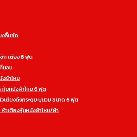
ยงลิ้นชัก
นชัก เตียง 6 ฟุต
ที่นอน
นังผ้าไหม
 หุ้มหนังผ้าไหม 6 ฟุต
หัวเตียงดึงกระดุม บุนวม ขนาด 6 ฟุต
 หัวเตียงหุ้มหนังผ้าไหม/ผ้า