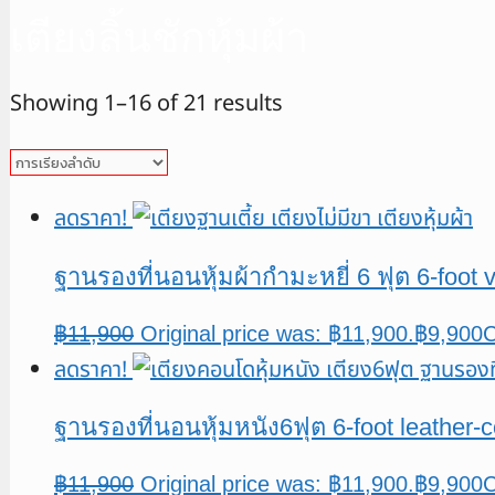
เตียงลิ้นชักหุ้มผ้า
Showing 1–16 of 21 results
ลดราคา!
ฐานรองที่นอนหุ้มผ้ากำมะหยี่ 6 ฟุต 6-foot
฿
11,900
Original price was: ฿11,900.
฿
9,900
C
ลดราคา!
ฐานรองที่นอนหุ้มหนัง6ฟุต 6-foot leather
฿
11,900
Original price was: ฿11,900.
฿
9,900
C