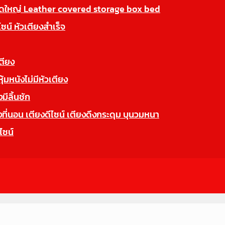
นาดใหญ่ Leather covered storage box bed
ไซน์ หัวเตียงสำเร็จ
ตียง
มหนังไม่มีหัวเตียง
ีลิ้นชัก
นอน เตียงดีไซน์ เตียงดึงกระดุม บุนวมหนา
ไซน์