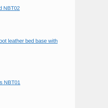
ard NBT02
foot leather bed base with
ers NBT01