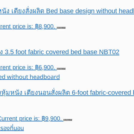
้มหนัง เตียงสั่งผลิต Bed base design without he
rent price is: ฿8,900.
หยิบใส่ตะกร้า
ยง 3.5 foot fabric covered bed base NBT02
rent price is: ฿6,900.
หยิบใส่ตะกร้า
ยงหุ้มหนัง เตียงนอนสั่งผลิต 6-foot fabric-cover
urrent price is: ฿9,900.
หยิบใส่ตะกร้า