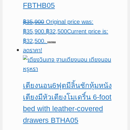
FBTHB05
฿
35,900
Original price was:
฿35,900.
฿
32,500
Current price is:
฿32,500.
หยิบใส่ตะกร้า
ลดราคา!
เตียงนอน6ฟุตมีลิ้นชักหุ้มหนัง
เตียงมีหัวเตียงโมเดริ์น 6-foot
bed with leather-covered
drawers BTHA05