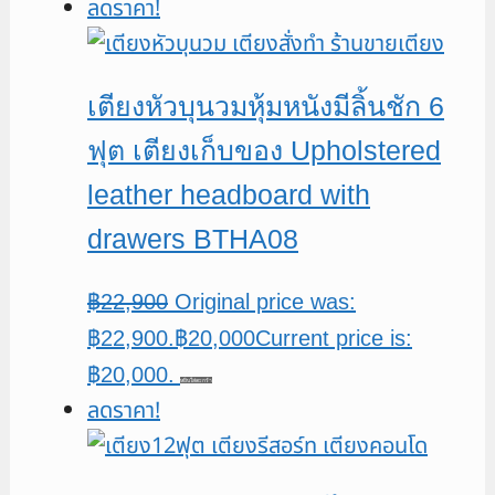
ลดราคา!
เตียงหัวบุนวมหุ้มหนังมีลิ้นชัก 6
ฟุต เตียงเก็บของ Upholstered
leather headboard with
drawers BTHA08
฿
22,900
Original price was:
฿22,900.
฿
20,000
Current price is:
฿20,000.
หยิบใส่ตะกร้า
ลดราคา!