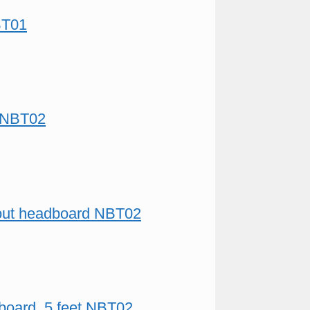
NBT01
t NBT02
thout headboard NBT02
adboard, 5 feet NBT02