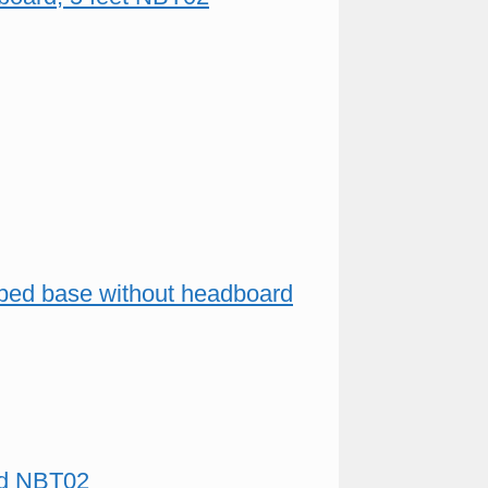
ed bed base without headboard
ard NBT02