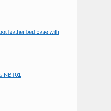
foot leather bed base with
ers NBT01