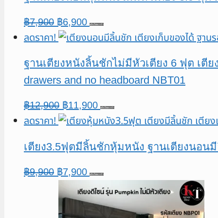
฿10,900.
฿9,900.
Original
Current
฿
7,900
฿
6,900
หยิบใส่ตะกร้า
ลดราคา!
price
price
was:
is:
ฐานเตียงหนังลิ้นชักไม่มีหัวเตียง 6 ฟุต เตี
฿7,900.
฿6,900.
drawers and no headboard NBT01
Original
Current
฿
12,900
฿
11,900
หยิบใส่ตะกร้า
ลดราคา!
price
price
was:
is:
เตียง3.5ฟุตมีลิ้นชักหุ้มหนัง ฐานเตียงนอนม
฿12,900.
฿11,900.
Original
Current
฿
9,900
฿
7,900
หยิบใส่ตะกร้า
price
price
was:
is:
฿9,900.
฿7,900.