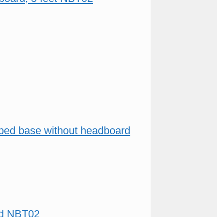
ed bed base without headboard
ard NBT02