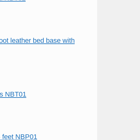
foot leather bed base with
ers NBT01
6 feet NBP01