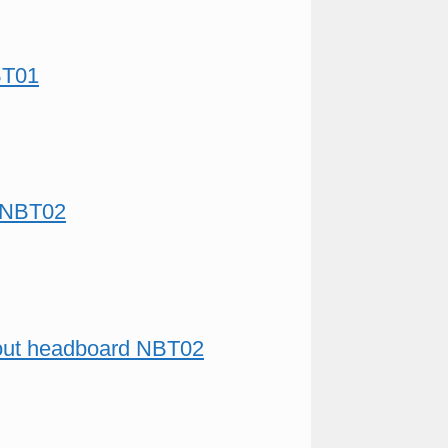
NBT01
t NBT02
thout headboard NBT02