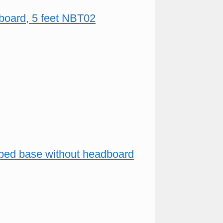
adboard, 5 feet NBT02
ed bed base without headboard