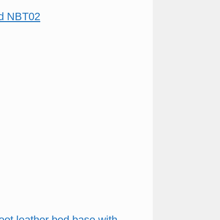
ard NBT02
foot leather bed base with