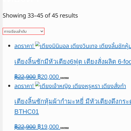
Showing 33–45 of 45 results
ลดราคา!
เตียงลิ้นชักมีหัวเตียง6ฟุต เตียงสั่งผลิต 
Original
Current
฿
22,900
฿
20,000
หยิบใส่ตะกร้า
ลดราคา!
price
price
was:
is:
เตียงลิ้นชักหุ้มผ้ากำมะหยี่ มีหัวเตียงดึงก
฿22,900.
฿20,000.
BTHC01
Original
Current
฿
22,900
฿
19,000
หยิบใส่ตะกร้า