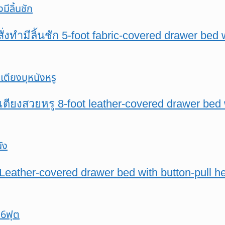
อนสั่งทำมีลิ้นชัก 5-foot fabric-covered drawer 
ีหัวเตียงสวยหรู 8-foot leather-covered drawer 
ฟุต Leather-covered drawer bed with button-pul