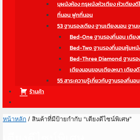
บุผนังห้อง กรุผนังหัวเตียง หัวเตียงดี
ที่นอน ฟูกที่นอน
53 ฐานรองเตียง ฐานเตียงนอน ฐานเ
Bed-One ฐานรองที่นอน เตียงหุ้
Bed-Two ฐานรองที่นอนหุ้มหนังม
Bed-Three Diamond ฐานรองที่
เตียงนอนขอบเตียงหนา เตียงดี
55 สาระความรู้เกี่ยวกับฐานรองที่นอน
ร้านค้า
หน้าหลัก
/ สินค้าที่มีป้ายกำกับ “เตียงดีไซน์พิเศษ”
เตียงดีไซน์พิเศษ