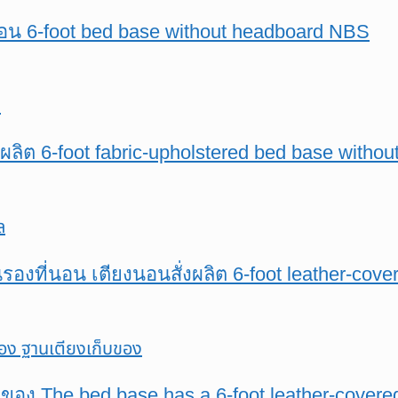
นอน 6-foot bed base without headboard NBS
่งผลิต 6-foot fabric-upholstered bed base with
านรองที่นอน เตียงนอนสั่งผลิต 6-foot leather-cov
็บของ The bed base has a 6-foot leather-cover