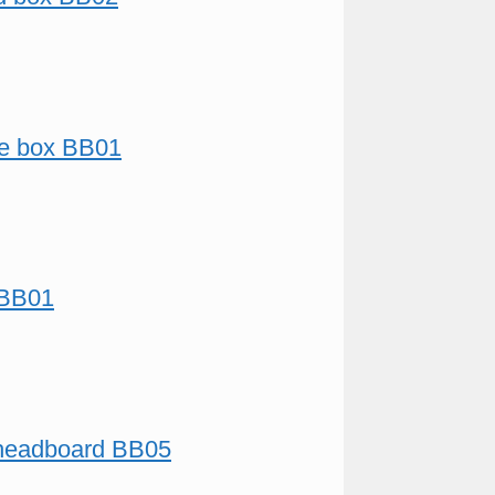
age box BB01
 BB01
h headboard BB05