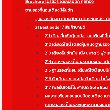
Brochure โบรชัวร์ เตียงลิ้นชัก กุลทอง
ฐานรองที่นอนเตียงมีลิ้นชัก
ฐานรองที่นอน เตียงดีไซน์ เตียงหุ้มหนัง เตี
21 Best Seller / สินค้าขายดี
211 เตียงลิ้นชักหุ้มหนัง ฐานเตียงมีลิ้
212 เตียงดีไซน์ เตียงหุ้มหนัง ฐานรอง
213 เตียงลิ้นชักหุ้มหนัง ขนาด 5 ฟุตห
214 เตียงกล่องเก็บของ เตียงมีฝาเปิด
215 ฐานรองที่นอน เตียงดีไซน์ แบบมี
216 หัวเตียงแขวนผนัง หัวเตียงสำเร็จ
217 เฟอร์นิเจอร์โซฟาเบด Sofa Bed
ผลงานเตียงนอนแบบมีขอบเตียงหนา
เตียงกล่องเก็บของหุ้มหนัง เตียงข