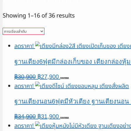
Showing 1–16 of 36 results
ลดราคา!
ฐานเตียง6ฟุตมีกล่องเก็บของ เตียงกล่องหุ้
Original
Current
฿
30,900
฿
27,900
หยิบใส่ตะกร้า
ลดราคา!
price
price
was:
is:
ฐานเตียงนอน6ฟุตมีหัวเตียง ฐานเตียงนอน 
฿30,900.
฿27,900.
Original
Current
฿
34,900
฿
31,900
หยิบใส่ตะกร้า
ลดราคา!
price
price