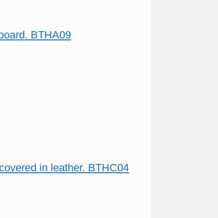
adboard. BTHA09
 covered in leather. BTHC04