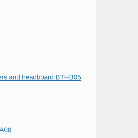
awers and headboard BTHB05
HA08