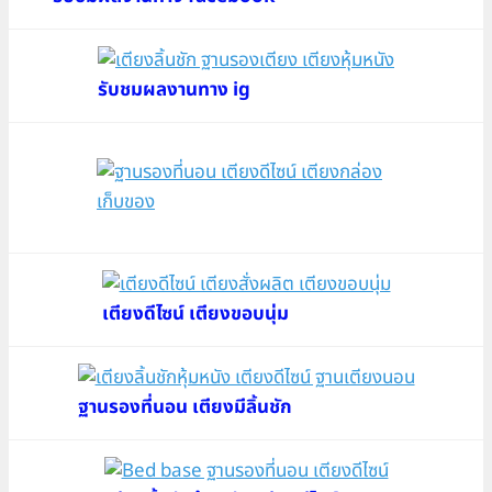
รับชมผลงานทาง ig
เตียงดีไซน์ เตียงขอบนุ่ม
ฐานรองที่นอน เตียงมีลิ้นชัก