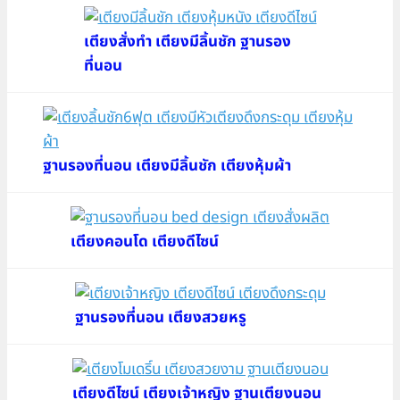
เตียงสั่งทำ เตียงมีลิ้นชัก ฐานรอง
ที่นอน
ฐานรองที่นอน เตียงมีลิ้นชัก เตียงหุ้มผ้า
เตียงคอนโด เตียงดีไซน์
ฐานรองที่นอน เตียงสวยหรู
เตียงดีไซน์ เตียงเจ้าหญิง ฐานเตียงนอน