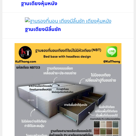
ฐานเตียงหุ้มหนัง
ฐานเตียงมีลิ้นชัก