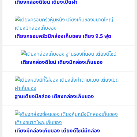
เตียงกล่องดีไซน์ เตียงเปิดฝา
เตียงครอบครัวมีกล่องเก็บของ เตียง 9.5 ฟุต
เตียงกล่องดีไซน์ เตียงมีกล่องเก็บของ
ฐานเตียงมีกล่อง เตียงกล่องเก็บของ
เตียงมีกล่องเก็บของ เตียงดีไซน์มีกล่อง