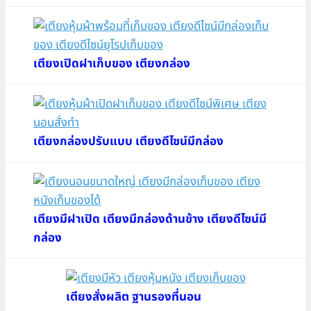
เตียงเปิดฝาเก็บของ เตียงกล่อง
เตียงกล่องปรับแบบ เตียงดีไซน์มีกล่อง
เตียงมีฝาเปิด เตียงมีกล่องด้านข้าง เตียงดีไซน์มี
กล่อง
เตียงสั่งผลิต ฐานรองที่นอน