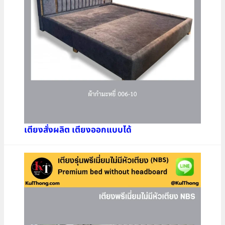
เตียงสั่งผลิต เตียงออกแบบได้