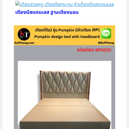
เตียงมีสแตนเลส ฐานเตียงนอน