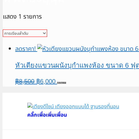
แสดง 1 รายการ
ลดราคา!
หัวเตียงแขวนผนังบุกำแพงห้อง ขนาด 6 ฟุ
Original
Current
฿
8,500
฿
6,000
หยิบใส่ตะกร้า
price
price
was:
is:
฿8,500.
฿6,000.
คลิ๊กเพื่อเพิ่มเพื่อน