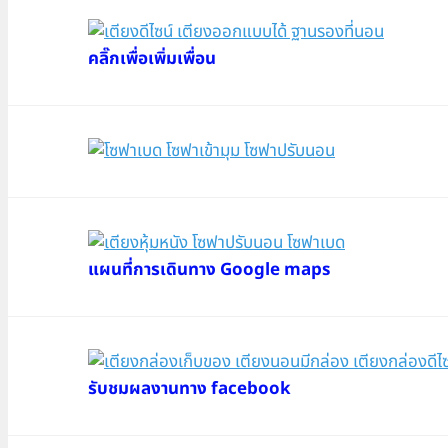
was:
is:
฿7,000.
฿6,000.
คลิ๊กเพื่อเพิ่มเพื่อน
แผนที่การเดินทาง Google maps
รับชมผลงานทาง facebook