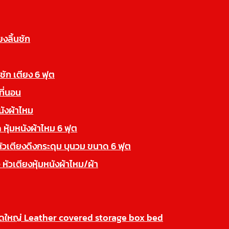
ยงลิ้นชัก
นชัก เตียง 6 ฟุต
ที่นอน
นังผ้าไหม
 หุ้มหนังผ้าไหม 6 ฟุต
หัวเตียงดึงกระดุม บุนวม ขนาด 6 ฟุต
 หัวเตียงหุ้มหนังผ้าไหม/ผ้า
นาดใหญ่ Leather covered storage box bed