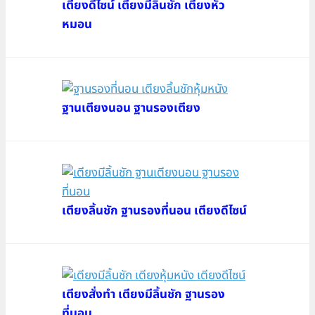
เตียงดีไซน์ เตียงมีลิ้นชัก เตียงหัว
หมอน
ฐานเตียงนอน ฐานรองเตียง
เตียงลิ้นชัก ฐานรองที่นอน เตียงดีไซน์
เตียงสั่งทำ เตียงมีลิ้นชัก ฐานรอง
ที่นอน