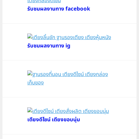
รับชมผลงานทาง facebook
รับชมผลงานทาง ig
เตียงดีไซน์ เตียงขอบนุ่ม