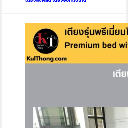
เตียงสั่งผลิต เตียงออกแบบได้