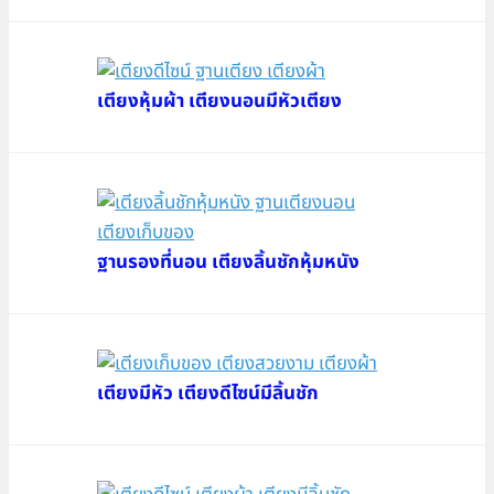
เตียงหุ้มผ้า เตียงนอนมีหัวเตียง
ฐานรองที่นอน เตียงลิ้นชักหุ้มหนัง
เตียงมีหัว เตียงดีไซน์มีลิ้นชัก