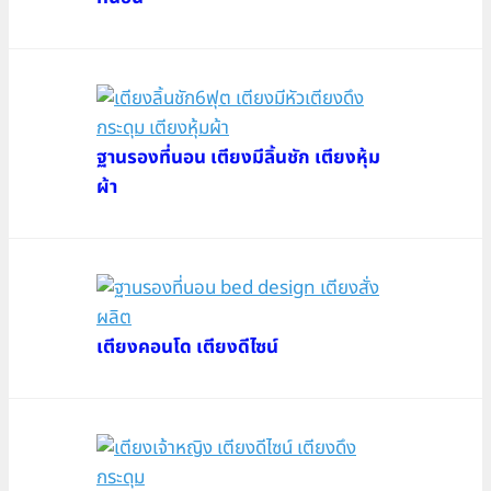
ฐานรองที่นอน เตียงมีลิ้นชัก เตียงหุ้ม
ผ้า
เตียงคอนโด เตียงดีไซน์