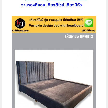
ฐานรองที่นอน เตียงดีไซน์ เตียงมีหัว