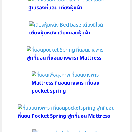
ฐานรองที่นอน เตียงหุ้มผ้า
เตียงหุ้มหนัง เตียงนอนหุ้มผ้า
ฟูกที่นอน ที่นอนยางพารา Mattress
Mattress ที่นอนยางพารา ที่นอน
pocket spring
ที่นอน Pocket Spring ฟูกที่นอน Mattress