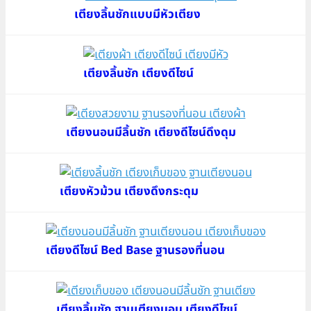
เตียงลิ้นชักแบบมีหัวเตียง
เตียงลิ้นชัก เตียงดีไซน์
เตียงนอนมีลิ้นชัก เตียงดีไซน์ดึงดุม
เตียงหัวม้วน เตียงดึงกระดุม
เตียงดีไซน์ Bed Base ฐานรองที่นอน
เตียงลิ้นชัก ฐานเตียงนอน เตียงดีไซน์