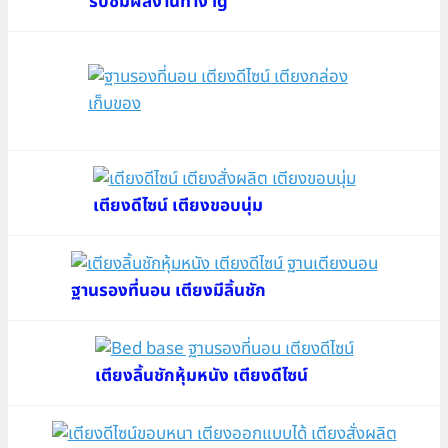
รับชมผลงานทาง ig
เตียงดีไซน์ เตียงขอบนุ่ม
ฐานรองที่นอน เตียงมีลิ้นชัก
เตียงลิ้นชักหุ้มหนัง เตียงดีไซน์