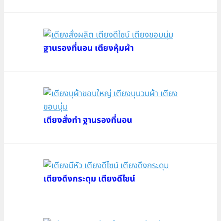
ฐานรองที่นอน เตียงหุ้มผ้า
เตียงสั่งทำ ฐานรองที่นอน
เตียงดึงกระดุม เตียงดีไซน์