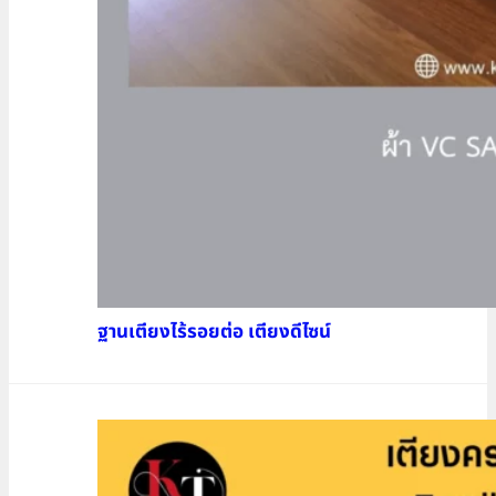
ฐานเตียงไร้รอยต่อ เตียงดีไซน์