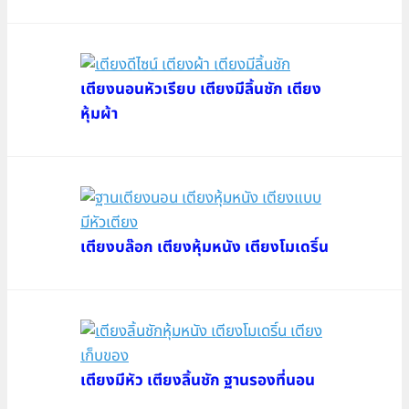
เตียงนอนหัวเรียบ เตียงมีลิ้นชัก เตียง
หุ้มผ้า
เตียงบล๊อก เตียงหุ้มหนัง เตียงโมเดริ์น
เตียงมีหัว เตียงลิ้นชัก ฐานรองที่นอน