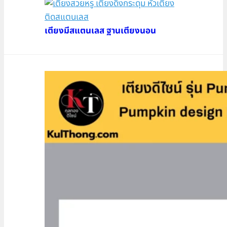
เตียงมีสแตนเลส ฐานเตียงนอน