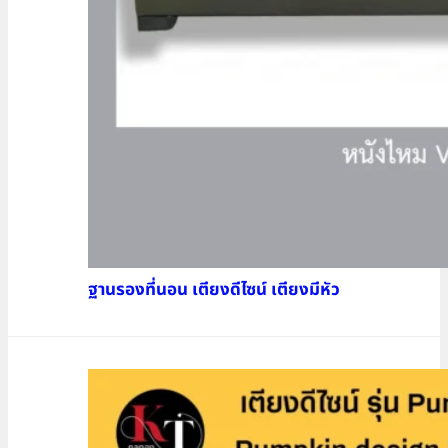
ฐานรองที่นอน เตียงดีไซน์ เตียงมีหัว