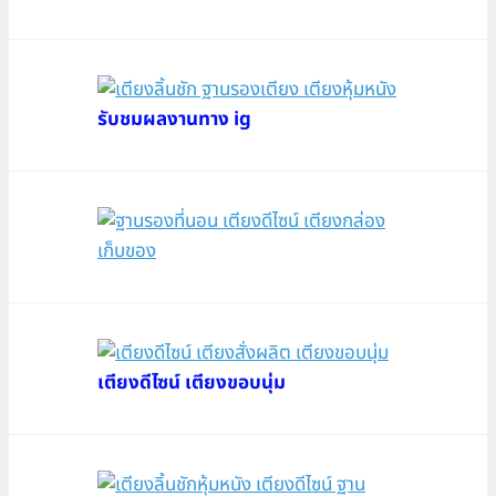
รับชมผลงานทาง ig
เตียงดีไซน์ เตียงขอบนุ่ม