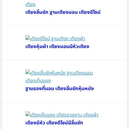
เตียงลิ้นชัก ฐานเตียงนอน เตียงดีไซน์
เตียงหุ้มผ้า เตียงนอนมีหัวเตียง
ฐานรองที่นอน เตียงลิ้นชักหุ้มหนัง
เตียงมีหัว เตียงดีไซน์มีลิ้นชัก