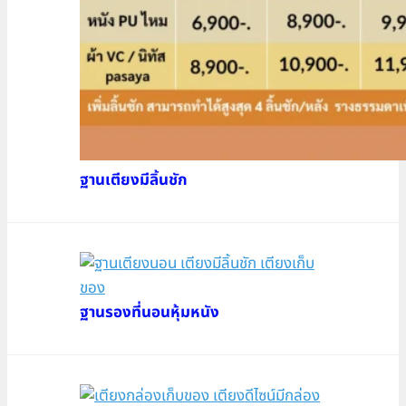
ฐานเตียงมีลิ้นชัก
ฐานรองที่นอนหุ้มหนัง