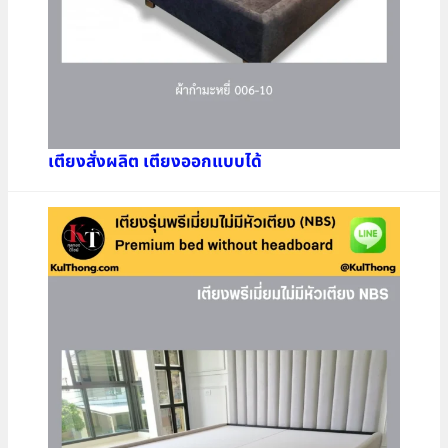
เตียงสั่งผลิต เตียงออกแบบได้