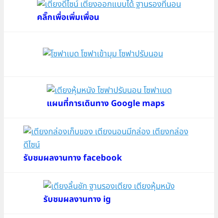
฿23,900.
฿21,900.
คลิ๊กเพื่อเพิ่มเพื่อน
แผนที่การเดินทาง Google maps
รับชมผลงานทาง facebook
รับชมผลงานทาง ig