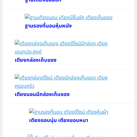
ฐานเตียงมีลิ้นชัก
ฐานรองที่นอนหุ้มหนัง
เตียงกล่องเก็บของ
เตียงนอนมีกล่องเก็บของ
เตียงขอบนุ่ม เตียงขอบหนา