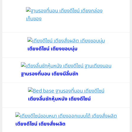
เตียงดีไซน์ เตียงขอบนุ่ม
ฐานรองที่นอน เตียงมีลิ้นชัก
เตียงลิ้นชักหุ้มหนัง เตียงดีไซน์
เตียงดีไซน์ เตียงสั่งผลิต