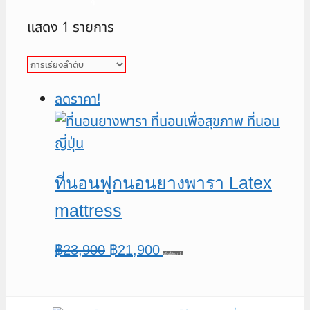
แสดง 1 รายการ
ลดราคา!
ที่นอนฟูกนอนยางพารา Latex
mattress
Original
Current
฿
23,900
฿
21,900
หยิบใส่ตะกร้า
price
price
was:
is: