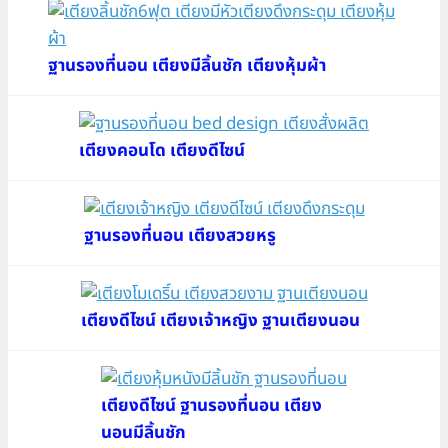
ฐานรองที่นอน เตียงมีลิ้นชัก เตียงหุ้มผ้า
เตียงคอนโด เตียงดีไซน์
ฐานรองที่นอน เตียงสวยหรู
เตียงดีไซน์ เตียงเจ้าหญิง ฐานเตียงนอน
เตียงดีไซน์ ฐานรองที่นอน เตียง
นอนมีลิ้นชัก