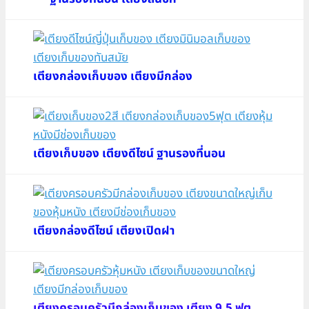
เตียงกล่องเก็บของ เตียงมีกล่อง
เตียงเก็บของ เตียงดีไซน์ ฐานรองที่นอน
เตียงกล่องดีไซน์ เตียงเปิดฝา
เตียงครอบครัวมีกล่องเก็บของ เตียง 9.5 ฟุต