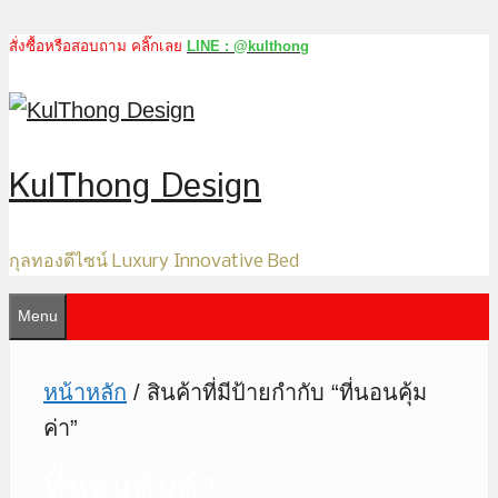
สั่งซื้อหรือสอบถาม คลิ๊กเลย
LINE : @kulthong
Skip
to
content
KulThong Design
กุลทองดีไซน์ Luxury Innovative Bed
Menu
หน้าหลัก
/ สินค้าที่มีป้ายกำกับ “ที่นอนคุ้ม
ค่า”
ที่นอนคุ้มค่า