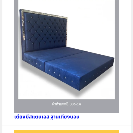
เตียงมีสแตนเลส ฐานเตียงนอน