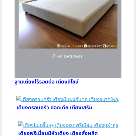
ฐานเตียงไร้รอยต่อ เตียงดีไซน์
เตียงครอบครัว คอกเด็ก เตียงเสริม
เตียงพรีเมี่ยมมีหัวเตียง เตียงสั่งผลิต