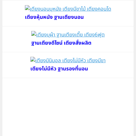
เตียงหุ้มหนัง ฐานเตียงนอน
ฐานเตียงดีไซน์ เตียงสั่งผลิต
เตียงไม่มีหัว ฐานรองที่นอน