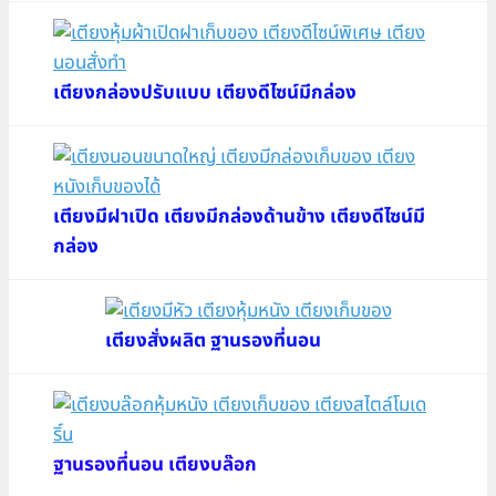
เตียงกล่องปรับแบบ เตียงดีไซน์มีกล่อง
เตียงมีฝาเปิด เตียงมีกล่องด้านข้าง เตียงดีไซน์มี
กล่อง
เตียงสั่งผลิต ฐานรองที่นอน
ฐานรองที่นอน เตียงบล๊อก