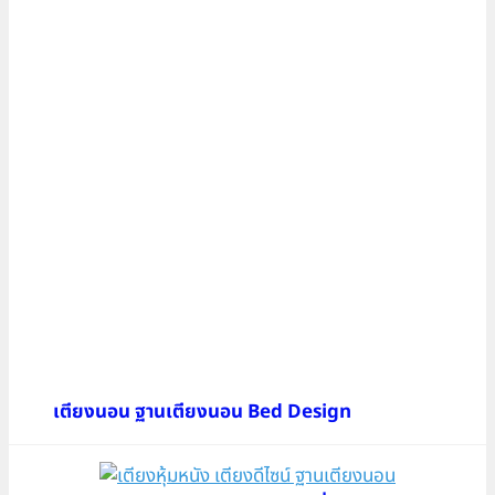
เตียงนอน ฐานเตียงนอน Bed Design