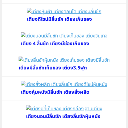
เตียงดีไซน์มีลิ้นชัก เตียงเก็บของ
เตียง 4 ลิ้นชัก เตียงมีช่องเก็บของ
เตียงมีลิ้นชักเก็บของ เตียง3.5ฟุต
เตียงหุ้มหนังมีลิ้นชัก เตียงสั่งผลิต
เตียงนอนมีลิ้นชัก เตียงลิ้นชักหุ้มหนัง