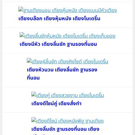
เตียงบล๊อก เตียงหุ้มหนัง เตียงโมเดริ์น
เตียงมีหัว เตียงลิ้นชัก ฐานรองที่นอน
เตียงหัวนวม เตียงลิ้นชัก ฐานรอง
ที่นอน
เตียงดีไซน์คู่ เตียงสั่งทำ
เตียงลิ้นชัก ฐานรองที่นอน เตียง