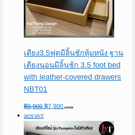
เตียง3.5ฟุตมีลิ้นชักหุ้มหนัง ฐาน
เตียงนอนมีลิ้นชัก 3.5 foot bed
with leather-covered drawers
NBT01
Original
Current
฿
9,900
฿
7,900
หยิบใส่ตะกร้า
ลดราคา!
price
price
was:
is:
฿9,900.
฿7,900.