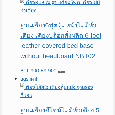
was:
is:
฿11,900.
฿9,900.
ฐานเตียง6ฟุตหุ้มหนังไม่มีหัว
เตียง เตียงบล็อกสั่งผลิต 6-foot
leather-covered bed base
without headboard NBT02
Original
Current
฿
11,900
฿
9,900
หยิบใส่ตะกร้า
ลดราคา!
price
price
was:
is:
฿11,900.
฿9,900.
ฐานเตียงดีไซน์ไม่มีหัวเตียง 5