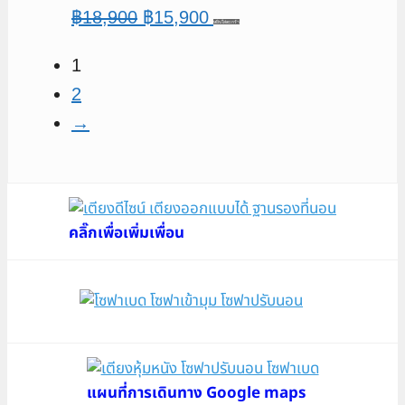
Original
Current
฿
18,900
฿
15,900
หยิบใส่ตะกร้า
price
price
1
was:
is:
2
฿18,900.
฿15,900.
→
คลิ๊กเพื่อเพิ่มเพื่อน
แผนที่การเดินทาง Google maps