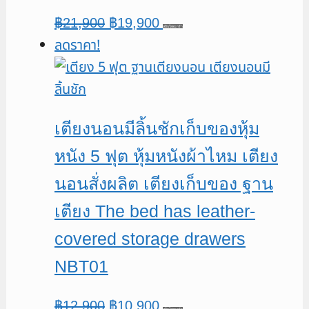
Original
Current
฿
21,900
฿
19,900
หยิบใส่ตะกร้า
ลดราคา!
price
price
was:
is:
฿21,900.
฿19,900.
เตียงนอนมีลิ้นชักเก็บของหุ้ม
หนัง 5 ฟุต หุ้มหนังผ้าไหม เตียง
นอนสั่งผลิต เตียงเก็บของ ฐาน
เตียง The bed has leather-
covered storage drawers
NBT01
Original
Current
฿
12,900
฿
10,900