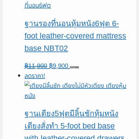
฿11,900.
฿9,900.
ฐานรองที่นอนหุ้มหนัง6ฟุต 6-
foot leather-covered mattress
base NBT02
Original
Current
฿
11,900
฿
9,900
หยิบใส่ตะกร้า
ลดราคา!
price
price
was:
is:
฿11,900.
฿9,900.
ฐานเตียง5ฟุตมีลิ้นชักหุ้มหนัง
เตียงสั่งทำ 5-foot bed base
with leather-covered drawers