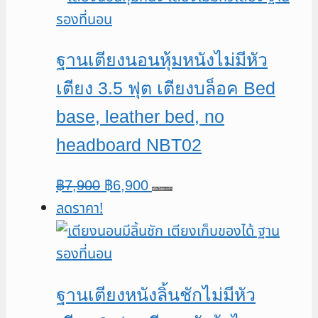
฿10,900.
฿9,900.
ฐานเตียงนอนหุ้มหนังไม่มีหัว
เตียง 3.5 ฟุต เตียงบล็อค Bed
base, leather bed, no
headboard NBT02
Original
Current
฿
7,900
฿
6,900
หยิบใส่ตะกร้า
ลดราคา!
price
price
was:
is:
฿7,900.
฿6,900.
ฐานเตียงหนังลิ้นชักไม่มีหัว