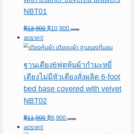
NBT01
Original
Current
฿
13,900
฿
10,900
หยิบใส่ตะกร้า
ลดราคา!
price
price
was:
is:
฿13,900.
฿10,900.
ฐานเตียง6ฟุตหุ้มผ้ากำมะหยี่
เตียงไม่มีหัวเตียงสั่งผลิต 6-foot
bed base covered with velvet
NBT02
Original
Current
฿
11,900
฿
9,900
หยิบใส่ตะกร้า
ลดราคา!
price
price