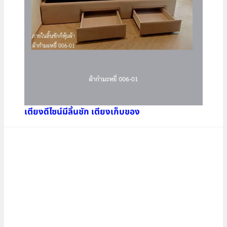
เตียงดีไซน์มีลิ้นชัก เตียงเก็บของ