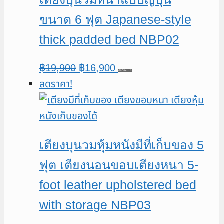
ขนาด 6 ฟุต Japanese-style
thick padded bed NBP02
Original
Current
฿
19,900
฿
16,900
หยิบใส่ตะกร้า
ลดราคา!
price
price
was:
is:
฿19,900.
฿16,900.
เตียงบุนวมหุ้มหนังมีที่เก็บของ 5
ฟุต เตียงนอนขอบเตียงหนา 5-
foot leather upholstered bed
with storage NBP03