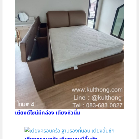
เตียงดีไซน์มีกล่อง เตียงหัวนิ่ม