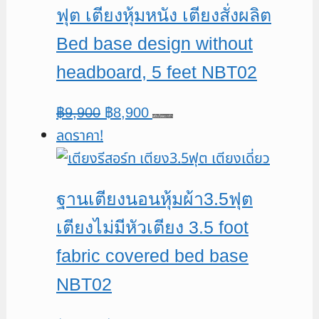
ฟุต เตียงหุ้มหนัง เตียงสั่งผลิต
Bed base design without
headboard, 5 feet NBT02
Original
Current
฿
9,900
฿
8,900
หยิบใส่ตะกร้า
ลดราคา!
price
price
was:
is:
฿9,900.
฿8,900.
ฐานเตียงนอนหุ้มผ้า3.5ฟุต
เตียงไม่มีหัวเตียง 3.5 foot
fabric covered bed base
NBT02