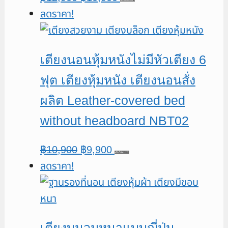
หยิบใส่ตะกร้า
ลดราคา!
price
price
was:
is:
฿12,900.
฿10,900.
เตียงนอนหุ้มหนังไม่มีหัวเตียง 6
ฟุต เตียงหุ้มหนัง เตียงนอนสั่ง
ผลิต Leather-covered bed
without headboard NBT02
Original
Current
฿
10,900
฿
9,900
หยิบใส่ตะกร้า
ลดราคา!
price
price
was:
is:
฿10,900.
฿9,900.
เตียงบุนวมหนาแบบญี่ปุ่น