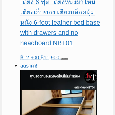
เตียง 6 ฟุต เตียงหนังผ้าไหม
เตียงเก็บของ เตียงบล็อคหุ้ม
หนัง 6-foot leather bed base
with drawers and no
headboard NBT01
Original
Current
฿
12,900
฿
11,900
หยิบใส่ตะกร้า
ลดราคา!
price
price
was:
is:
฿12,900.
฿11,900.