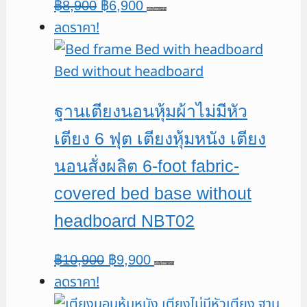
Original
Current
฿
8,900
฿
6,900
หยิบใส่ตะกร้า
ลดราคา!
price
price
was:
is:
฿8,900.
฿6,900.
ฐานเตียงนอนหุ้มผ้าไม่มีหัว
เตียง 6 ฟุต เตียงหุ้มหนัง เตียง
นอนสั่งผลิต 6-foot fabric-
covered bed base without
headboard NBT02
Original
Current
฿
10,900
฿
9,900
หยิบใส่ตะกร้า
ลดราคา!
price
price
was:
is: