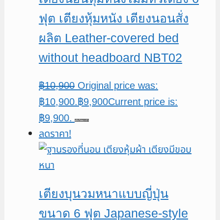
ฟุต เตียงหุ้มหนัง เตียงนอนสั่ง
ผลิต Leather-covered bed
without headboard NBT02
฿
10,900
Original price was:
฿10,900.
฿
9,900
Current price is:
฿9,900.
หยิบใส่ตะกร้า
ลดราคา!
เตียงบุนวมหนาแบบญี่ปุ่น
ขนาด 6 ฟุต Japanese-style