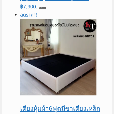
฿7,900.
หยิบใส่ตะกร้า
ลดราคา!
เตียงหุ้มผ้า6ฟุตมีขาเตียงเหล็ก