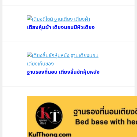
เตียงหุ้มผ้า เตียงนอนมีหัวเตียง
ฐานรองที่นอน เตียงลิ้นชักหุ้มหนัง