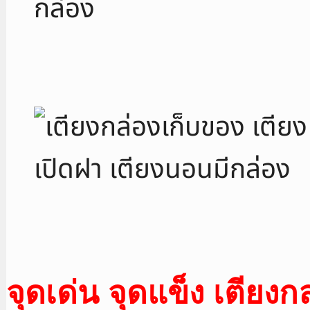
จุดเด่น จุดแข็ง เตียงก